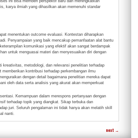
ses ini bisa memberi perspektif baru dan meningkatkan
is, karya ilmiah yang dihasilkan akan memenuhi standar
 dapat menentukan outcome evaluasi. Kontestan diharapkan
isadi. Penyampaian yang baik mencakup pemanfaatan alat bantu
tu, keterampilan komunikasi yang efektif akan sangat berdampak
tihan untuk menguasai materi dan menyesuaikan diri dengan
reativitas, metodologi, dan relevansi penelitian terhadap
but memberikan kontribusi terhadap perkembangan ilmu
 menguraikan dengan detail bagaimana penelitian mereka dapat
ani oleh data serta analisis yang akurat akan memperkuat
 presentasi. Kemampuan dalam merespons pertanyaan dengan
if terhadap topik yang diangkat. Sikap terbuka dan
p juri. Seluruh pengalaman ini tidak hanya akan melatih skill
l nanti.
next
→