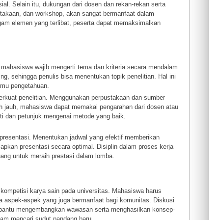
l. Selain itu, dukungan dari dosen dan rekan-rekan serta
stakaan, dan workshop, akan sangat bermanfaat dalam
agam elemen yang terlibat, peserta dapat memaksimalkan
 mahasiswa wajib mengerti tema dan kriteria secara mendalam.
g, sehingga penulis bisa menentukan topik penelitian. Hal ini
lmu pengetahuan.
rkuat penelitian. Menggunakan perpustakaan dan sumber
bih jauh, mahasiswa dapat memakai pengarahan dari dosen atau
rti dan petunjuk mengenai metode yang baik.
 presentasi. Menentukan jadwal yang efektif memberikan
an presentasi secara optimal. Disiplin dalam proses kerja
ang untuk meraih prestasi dalam lomba.
ompetisi karya sain pada universitas. Mahasiswa harus
ta aspek-aspek yang juga bermanfaat bagi komunitas. Diskusi
embantu mengembangkan wawasan serta menghasilkan konsep-
alam mencari sudut pandang baru.