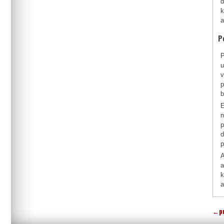
d
k
a
P
P
u
v
p
b
E
m
p
d
p
A
a
k
a
←
p