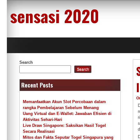
Skip
sensasi 2020
to
content
Search
Search
Recent Posts
O
Memanfaatkan Akun Slot Percobaan dalam
D
rangka Pembelajaran Sebelum Menang
m
Uang Virtual dan E-Wallet: Jawaban Efisien di
r
Aktivitas Sehari-Hari
s
Live Draw Singapore: Saksikan Hasil Togel
d
Secara Realisasi
D
Mitos dan Fakta Seputar Togel Singapura yang