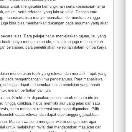
 dasar untuk mengetahui kemungkinan serta kesesuaian tema
, artikel, serta referensi yang lain yg valid. Dengan cara
ng, mahasiswa bisa menyempurnakan ide mereka sehingga
stik juga bisa bisa memberikan dukungan pada argumen yang akan
secara jelas. Para pelajar harus menjelaskan tujuan, isu yang
s tidak hanya menguraikan ide, melainkan juga menunjukkan
ngan persiapan, para peneliti akan kelebihan dalam lomba karya
dalah menentukan topik yang relevan dan menarik. Topik yang
ibusi pada pengembangan ilmu pengetahuan. Para mahasiswa
am, sehingga dapat menemukan celah penelitian yang masih
uk meraih perhatian dari juri.
isan. Struktur ini digunakan penulis untuk menata ide-ide
o hingga konklusi, harus memiliki alur yang jelas dan satu
is, serta mencatat referensi yang nanti digunakan. Pilih
diperoleh dapat relevan dan dapat dipertanggung jawabkan.
kunan. Mahasiswa perlu mengatur waktu dengan baik agar
rusial untuk melakukan revisi dan mendapatkan masukan dari