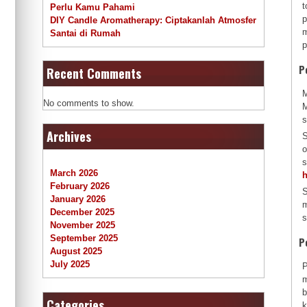
t
Perlu Kamu Pahami
p
DIY Candle Aromatherapy: Ciptakanlah Atmosfer
m
Santai di Rumah
p
P
Recent Comments
M
No comments to show.
M
s
Archives
S
o
s
March 2026
h
February 2026
S
January 2026
m
December 2025
s
November 2025
September 2025
P
August 2025
July 2025
P
m
b
Categories
k