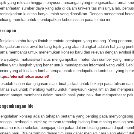
opik yang relevan hingga menyusun rancangan yang mengesankan, amat krusia
emanfaatan sumber daya yang ada di dalam universitas misalnya lab, perpu
eningkatkan kualitas karya ilmiah yang dihasilkan. Dengan mengetahui ber
eluang mereka untuk mendapatkan keberhasilan pada lomba ini.
ersiapan
enjalani lomba karya ilmiah meminta persiapan yang matang. Yang pertama,
engadakan riset awal tentang topik yang akan diangkat adalah hal yang pentin
ama membantu untuk menemukan konsep baru dan relevan dengan evolusi i
elanjutnya, mahasiswa harus mengumpulkan materi dan sumber yang mempe
nline yaitu langkah yang benar untuk mendapatkan informasi yang valid. Le
enior yang ahli dalam lomba serupa untuk mendapatkan kontribusi yang bera
ttps://eternalhelcaraxe.net/
esudah bahan dan gagasan siap, buat jadwal untuk bekerja pada tulisan dan
ahasiswa untuk membagi waktu untuk menyusun karya ilmiah dan mempersiapk
angat sangat membantu dalam meraih hasil yang baik dan memperbesar pelu
engembangan Ide
engolahan konsep adalah tahapan pertama yang penting pada menyongsong k
enggali berbagai subjek yg relevan terhadap bidang ilmu masing-masing ser
ersama rekan sekelas, pengajar, dan pakar dalam bidang jurusan dapat m
onsep baru. Brainstorming dalam tim juga dapat menjadi cara yang efektif d