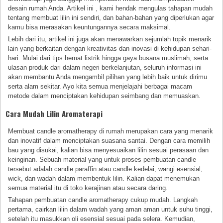
desain rumah Anda. Artikel ini , kami hendak mengulas tahapan mudah
tentang membuat lilin ini sendiri, dan bahan-bahan yang diperlukan agar
kamu bisa merasakan keuntungannya secara maksimal.
Lebih dari itu, artikel ini juga akan menawarkan sejumlah topik menarik
lain yang berkaitan dengan kreativitas dan inovasi di kehidupan sehari-
hari. Mulai dari tips hemat listrik hingga gaya busana muslimah, serta
ulasan produk dari dalam negeri berkelanjutan, seluruh informasi ini
akan membantu Anda mengambil pilihan yang lebih baik untuk dirimu
serta alam sekitar. Ayo kita semua menjelajahi berbagai macam
metode dalam menciptakan kehidupan seimbang dan memuaskan.
Cara Mudah Lilin Aromaterapi
Membuat candle aromatherapy di rumah merupakan cara yang menarik
dan inovatif dalam menciptakan suasana santai. Dengan cara memilih
bau yang disukai, kalian bisa menyesuaikan lilin sesuai perasaan dan
keinginan. Sebuah material yang untuk proses pembuatan candle
tersebut adalah candle paraffin atau candle kedelai, wangi esensial,
wick, dan wadah dalam membentuk lilin. Kalian dapat menemukan
semua material itu di toko kerajinan atau secara daring.
Tahapan pembuatan candle aromatherapy cukup mudah. Langkah
pertama, cairkan lilin dalam wadah yang aman aman untuk suhu tinggi,
setelah itu masukkan oli esensial sesuai pada selera. Kemudian,