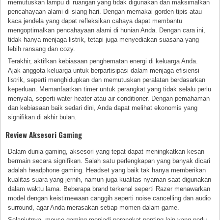
memutuskan lampu di ruangan yang tidak digunakan dan maksimalkan
pencahayaan alami di siang hari. Dengan memakai gorden tipis atau
kaca jendela yang dapat refleksikan cahaya dapat membantu
mengoptimalkan pencahayaan alami di hunian Anda. Dengan cara ini,
tidak hanya menjaga listrik, tetapi juga menyediakan suasana yang
lebih ransang dan cozy.
Terakhir, aktifkan kebiasaan penghematan energi di keluarga Anda.
Ajak anggota keluarga untuk berpartisipasi dalam menjaga efisiensi
listrik, seperti menghidupkan dan memutuskan peralatan berdasarkan
keperluan. Memanfaatkan timer untuk perangkat yang tidak selalu perlu
menyala, seperti water heater atau air conditioner. Dengan pemahaman
dan kebiasaan baik sedari dini, Anda dapat melihat ekonomis yang
signifikan di akhir bulan.
Review Aksesori Gaming
Dalam dunia gaming, aksesori yang tepat dapat meningkatkan kesan
bermain secara signifikan. Salah satu perlengkapan yang banyak dicari
adalah headphone gaming. Headset yang baik tak hanya memberikan
kualitas suara yang jernih, namun juga kualitas nyaman saat digunakan
dalam waktu lama. Beberapa brand terkenal seperti Razer menawarkan
model dengan keistimewaan canggih seperti noise cancelling dan audio
surround, agar Anda merasakan setiap momen dalam game.
Selanjutnya, mouse gaming menjadi perangkat penting lain yang perlu