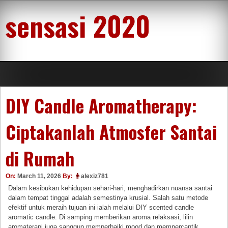
Skip
sensasi 2020
to
content
DIY Candle Aromatherapy:
Ciptakanlah Atmosfer Santai
di Rumah
On:
March 11, 2026
By:
alexiz781
Dalam kesibukan kehidupan sehari-hari, menghadirkan nuansa santai
dalam tempat tinggal adalah semestinya krusial. Salah satu metode
efektif untuk meraih tujuan ini ialah melalui DIY scented candle
aromatic candle. Di samping memberikan aroma relaksasi, lilin
aromaterapi juga sanggup memperbaiki mood dan mempercantik